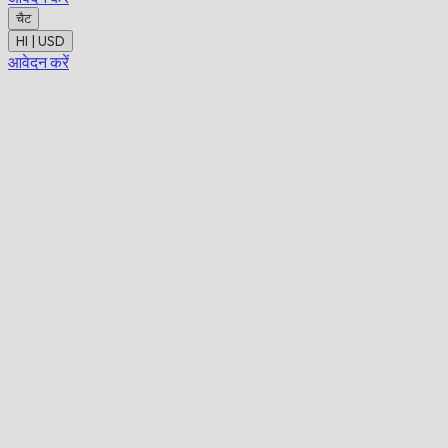
चैट
HI | USD
आवेदन करें