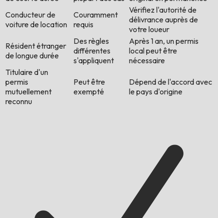
Vérifiez l'autorité de
Conducteur de
Couramment
délivrance auprès de
voiture de location
requis
votre loueur
Des règles
Après 1 an, un permis
Résident étranger
différentes
local peut être
de longue durée
s'appliquent
nécessaire
Titulaire d'un
permis
Peut être
Dépend de l'accord avec
mutuellement
exempté
le pays d'origine
reconnu