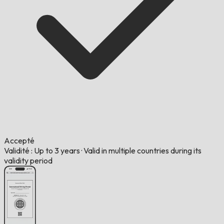
Accepté
Validité : Up to 3 years
·
Valid in multiple countries during its
validity period