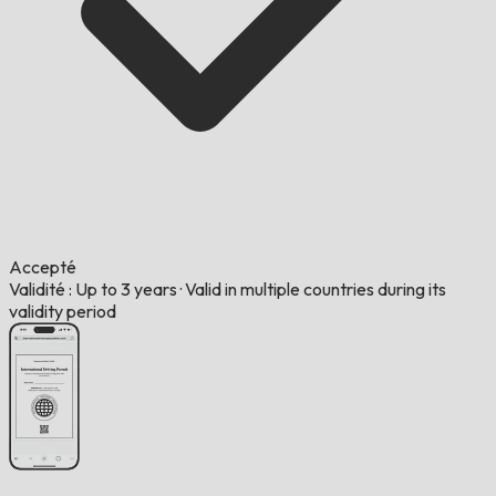
Accepté
Validité : Up to 3 years
·
Valid in multiple countries during its
validity period