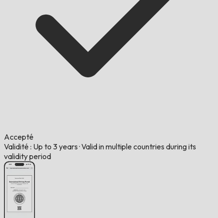
Accepté
Validité : Up to 3 years
·
Valid in multiple countries during its
validity period