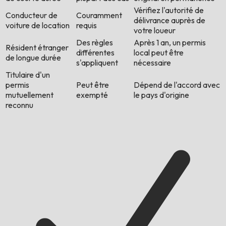
Vérifiez l'autorité de
Conducteur de
Couramment
délivrance auprès de
voiture de location
requis
votre loueur
Des règles
Après 1 an, un permis
Résident étranger
différentes
local peut être
de longue durée
s'appliquent
nécessaire
Titulaire d'un
permis
Peut être
Dépend de l'accord avec
mutuellement
exempté
le pays d'origine
reconnu