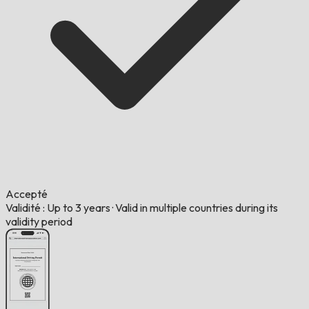
Accepté
Validité : Up to 3 years
·
Valid in multiple countries during its
validity period