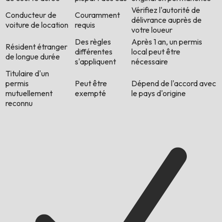
Vérifiez l'autorité de
Conducteur de
Couramment
délivrance auprès de
voiture de location
requis
votre loueur
Des règles
Après 1 an, un permis
Résident étranger
différentes
local peut être
de longue durée
s'appliquent
nécessaire
Titulaire d'un
permis
Peut être
Dépend de l'accord avec
mutuellement
exempté
le pays d'origine
reconnu