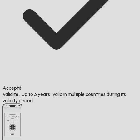
Accepté
Validité : Up to 3 years
·
Valid in multiple countries during its
validity period