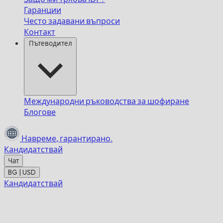
Гаранции
Често задавани въпроси
Контакт
Пътеводител
Международни ръководства за шофиране
Блогове
Навреме,
гарантирано.
Кандидатствай
Чат
BG | USD
Кандидатствай