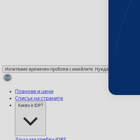
Изпитваме временен проблем с имейлите. Нуждаете се от помощ?
Планове и цени
Списък на страните
Какво е IDP?
Защо ми трябва IDP?