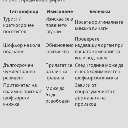
Тип шофьор
Изискване
Бележки
Турист /
Изисква се в
Носете оригиналната
краткосрочен
повечето
книжка винаги
посетител
случаи
Проверете
Шофьор на кола
Обикновено
издаващия орган при
под наем
се изисква
вашата компания за
коли под наем
Дългосрочен
Прилагат се
След 1 година може да
чуждестранен
различни
е необходим местен
резидент
правила
шофьорски книжка
Притежател на
Зависи от
Може да
взаимно признат
споразумението с
бъде
шофьорски
държавата на
освободен
книжка
произход