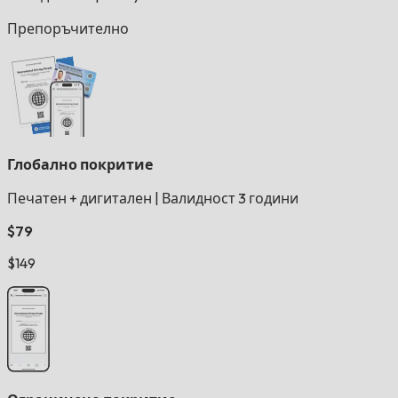
Препоръчително
Глобално покритие
Печатен + дигитален
|
Валидност 3 години
$79
$149