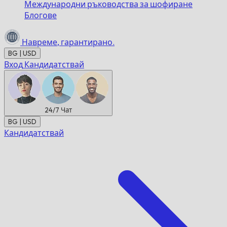
Международни ръководства за шофиране
Блогове
Навреме,
гарантирано.
BG | USD
Вход
Кандидатствай
24/7
Чат
BG | USD
Кандидатствай