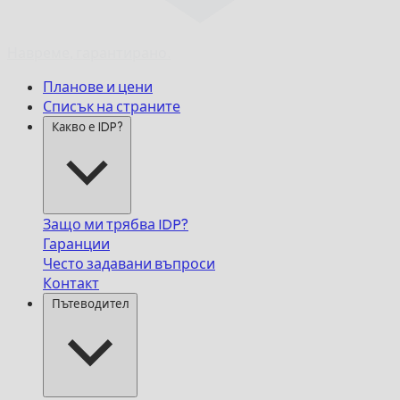
Навреме,
гарантирано.
Планове и цени
Списък на страните
Какво е IDP?
Защо ми трябва IDP?
Гаранции
Често задавани въпроси
Контакт
Пътеводител