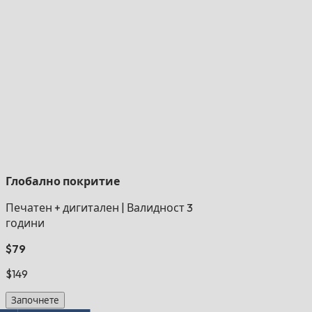
Глобално покритие
Печатен + дигитален
|
Валидност 3
години
$79
$149
Започнете