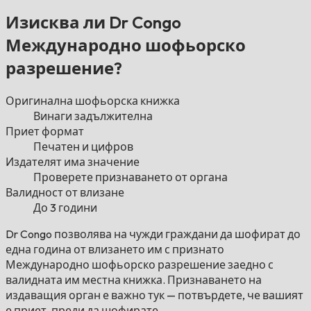
Изисква ли Dr Congo
Международно шофьорско
разрешение?
Оригинална шофьорска книжка
Винаги задължителна
Приет формат
Печатен и цифров
Издателят има значение
Проверете признаването от органа
Валидност от влизане
До 3 години
Dr Congo позволява на чужди граждани да шофират до
една година от влизането им с признато
Международно шофьорско разрешение заедно с
валидната им местна книжка. Признаването на
издаващия орган е важно тук — потвърдете, че вашият
е приет, преди да шофирате.