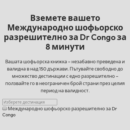
Вземете вашето
Международно шофьорско
разрешително за Dr Congo за
8 минути
Вашата шофьорска книжка – незабавно преведена и
валидна в над 150 държави. Пътувайте свободно до
множество дестинации с едно разрешително –
ползвайте го в неограничен брой страни през целия
период на валидност.
Международно шофьорско разрешително за Dr
Congo