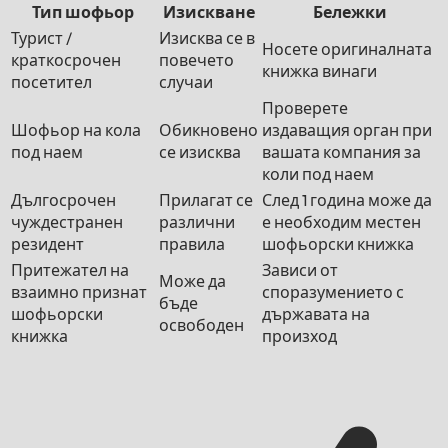
Тип шофьор
Изискване
Бележки
Турист /
Изисква се в
Носете оригиналната
краткосрочен
повечето
книжка винаги
посетител
случаи
Проверете
Шофьор на кола
Обикновено
издаващия орган при
под наем
се изисква
вашата компания за
коли под наем
Дългосрочен
Прилагат се
След 1 година може да
чуждестранен
различни
е необходим местен
резидент
правила
шофьорски книжка
Притежател на
Зависи от
Може да
взаимно признат
споразумението с
бъде
шофьорски
държавата на
освободен
книжка
произход