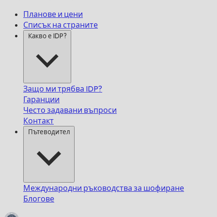
Планове и цени
Списък на страните
Какво е IDP?
Защо ми трябва IDP?
Гаранции
Често задавани въпроси
Контакт
Пътеводител
Международни ръководства за шофиране
Блогове