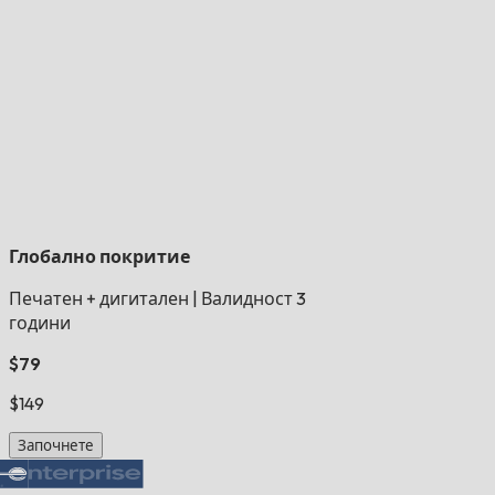
Глобално покритие
Печатен + дигитален
|
Валидност 3
години
$79
$149
Започнете