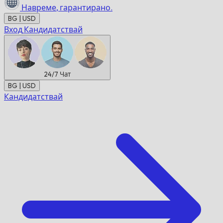
Навреме,
гарантирано.
BG | USD
Вход
Кандидатствай
24/7
Чат
BG | USD
Кандидатствай