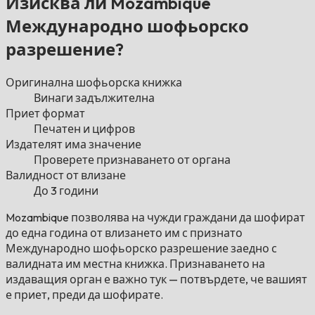
Изисква ли Mozambique
Международно шофьорско
разрешение?
Оригинална шофьорска книжка
Винаги задължителна
Приет формат
Печатен и цифров
Издателят има значение
Проверете признаването от органа
Валидност от влизане
До 3 години
Mozambique позволява на чужди граждани да шофират
до една година от влизането им с признато
Международно шофьорско разрешение заедно с
валидната им местна книжка. Признаването на
издаващия орган е важно тук — потвърдете, че вашият
е приет, преди да шофирате.