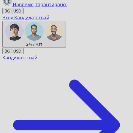
Навреме,
гарантирано.
BG | USD
Вход
Кандидатствай
24/7
Чат
BG | USD
Кандидатствай