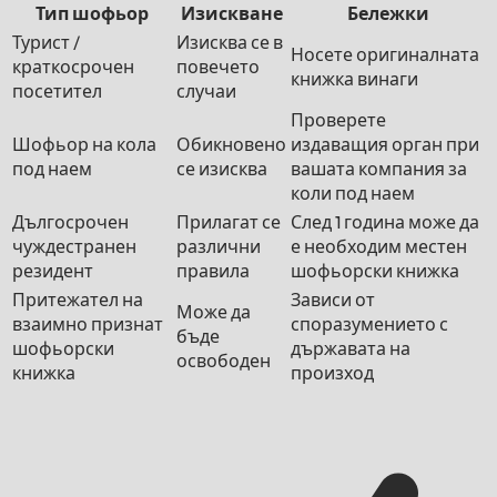
Тип шофьор
Изискване
Бележки
Турист /
Изисква се в
Носете оригиналната
краткосрочен
повечето
книжка винаги
посетител
случаи
Проверете
Шофьор на кола
Обикновено
издаващия орган при
под наем
се изисква
вашата компания за
коли под наем
Дългосрочен
Прилагат се
След 1 година може да
чуждестранен
различни
е необходим местен
резидент
правила
шофьорски книжка
Притежател на
Зависи от
Може да
взаимно признат
споразумението с
бъде
шофьорски
държавата на
освободен
книжка
произход