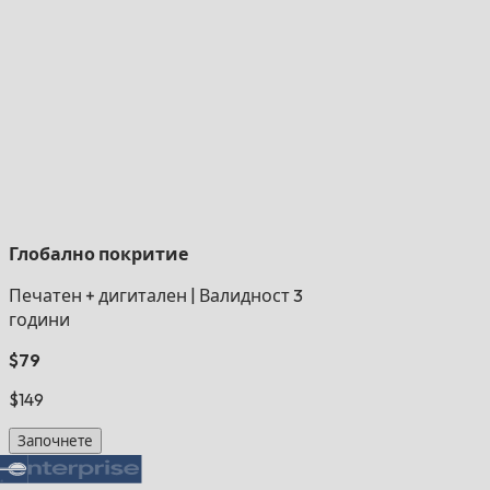
Глобално покритие
Печатен + дигитален
|
Валидност 3
години
$79
$149
Започнете