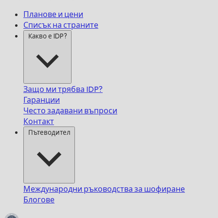
Планове и цени
Списък на страните
Какво е IDP?
Защо ми трябва IDP?
Гаранции
Често задавани въпроси
Контакт
Пътеводител
Международни ръководства за шофиране
Блогове