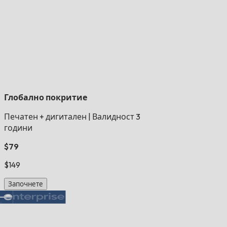
Глобално покритие
Печатен + дигитален
|
Валидност 3
години
$79
$149
Започнете