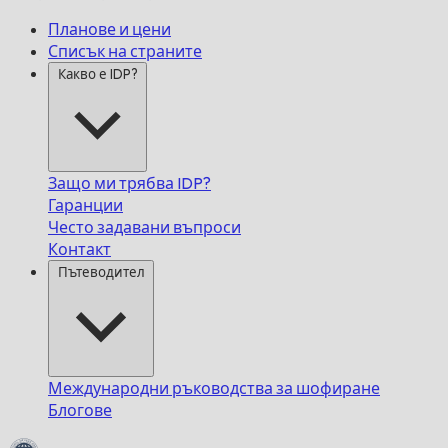
Планове и цени
Списък на страните
Какво е IDP?
Защо ми трябва IDP?
Гаранции
Често задавани въпроси
Контакт
Пътеводител
Международни ръководства за шофиране
Блогове