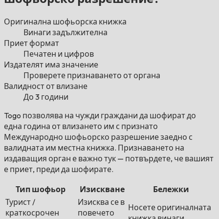
Оригинална шофьорска книжка
Винаги задължителна
Приет формат
Печатен и цифров
Издателят има значение
Проверете признаването от органа
Валидност от влизане
До 3 години
Togo позволява на чужди граждани да шофират до
една година от влизането им с признато
Международно шофьорско разрешение заедно с
валидната им местна книжка. Признаването на
издаващия орган е важно тук — потвърдете, че вашият
е приет, преди да шофирате.
Тип шофьор
Изискване
Бележки
Турист /
Изисква се в
Носете оригиналната
краткосрочен
повечето
книжка винаги