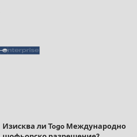
Изисква ли Togo Международно
шофьорско разрешение?