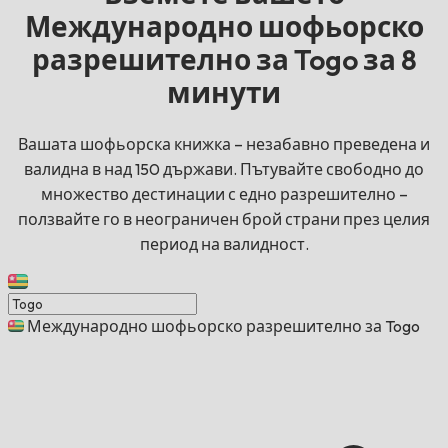
Международно шофьорско
разрешително за Togo за 8
минути
Вашата шофьорска книжка – незабавно преведена и
валидна в над 150 държави. Пътувайте свободно до
множество дестинации с едно разрешително –
ползвайте го в неограничен брой страни през целия
период на валидност.
Международно шофьорско разрешително за Togo