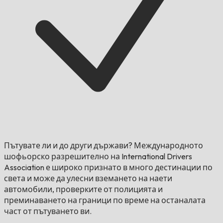
Пътувате ли и до други държави?
Международното
шофьорско разрешително на International Drivers
Association е широко признато в много дестинации по
света и може да улесни вземането на наети
автомобили, проверките от полицията и
преминаването на граници по време на останалата
част от пътуването ви.