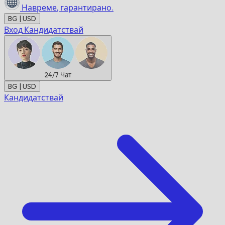
Навреме,
гарантирано.
BG | USD
Вход
Кандидатствай
24/7
Чат
BG | USD
Кандидатствай