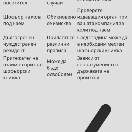
посетител
случаи
Проверете
Шофьор на кола
Обикновено
издаващия орган при
под наем
се изисква
вашата компания за
коли под наем
Дългосрочен
Прилагат се
След 1 година може да
чуждестранен
различни
е необходим местен
резидент
правила
шофьорски книжка
Притежател на
Зависи от
Може да
взаимно признат
споразумението с
бъде
шофьорски
държавата на
освободен
книжка
произход