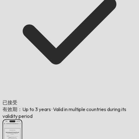
已接受
有效期：Up to 3 years
·
Valid in multiple countries during its
validity period