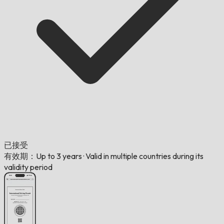
已接受
有效期：Up to 3 years
·
Valid in multiple countries during its
validity period