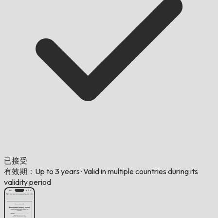
已接受
有效期：Up to 3 years
·
Valid in multiple countries during its
validity period