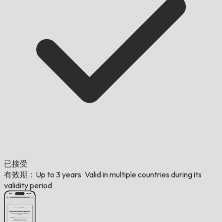
已接受
有效期：Up to 3 years
·
Valid in multiple countries during its
validity period