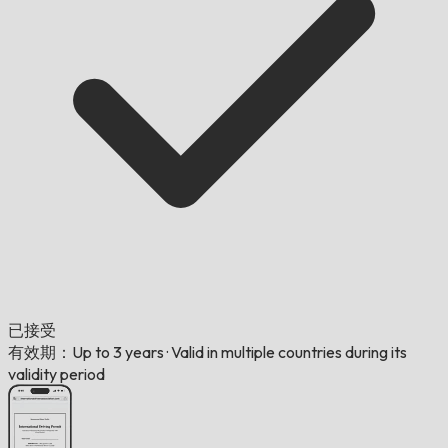
已接受
有效期：Up to 3 years
·
Valid in multiple countries during its
validity period