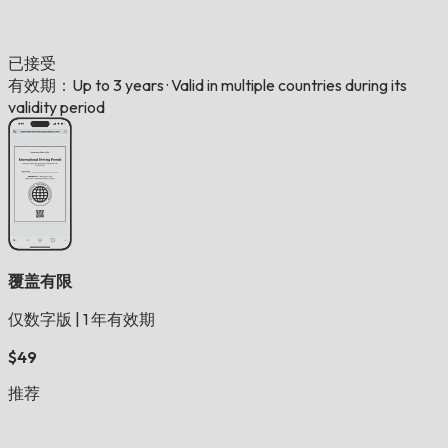
已接受
有效期：Up to 3 years
·
Valid in multiple countries during its
validity period
覆盖有限
仅数字版
|
1 年有效期
$49
推荐