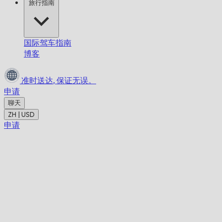
旅行指南
国际驾车指南
博客
准时送达,
保证无误。
申请
聊天
ZH | USD
申请