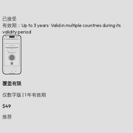
已接受
有效期：Up to 3 years
·
Valid in multiple countries during its
validity period
覆盖有限
仅数字版
|
1 年有效期
$49
推荐