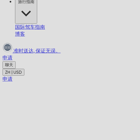
旅行指南
国际驾车指南
博客
准时送达,
保证无误。
申请
聊天
ZH | USD
申请