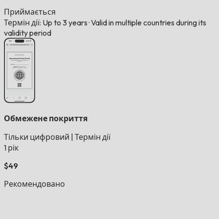
Приймається
Термін дії: Up to 3 years
·
Valid in multiple countries during its
validity period
Обмежене покриття
Тільки цифровий
|
Термін дії
1 рік
$49
Рекомендовано