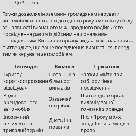
До 3 років
Taiwan дозволяє іноземним громадянам керувати
автомобілем протягом до одного року з моменту в'їзду
за наявності визнаного міжнародного водійського
посвідчення разом із дійсним національним
посвідченням. Визнання органу видачі має значення —
підтвердьте, що ваше посвідчення визнається, перед
тим як керувати автомобілем.
Тип водія
Вимога
Примітки
Турист /
Потрібне в
Завжди мійте при
короткостроковий
більшості
собі оригінал
відвідувач
випадків
посвідчення
Водій
Підтвердьте орган
Зазвичай
орендованого
видачі у вашої
потрібне
автомобіля
компанії з оренди
Іноземний
Після 1 року може
Діють інші
резидент на
знадобитися місцеві
правила
тривалий термін
права