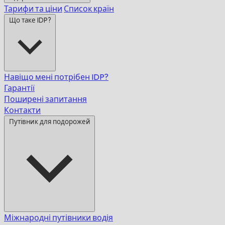
Тарифи та ціни
Список країн
Що таке IDP?
Навіщо мені потрібен IDP?
Гарантії
Поширені запитання
Контакти
Путівник для подорожей
Міжнародні путівники водія