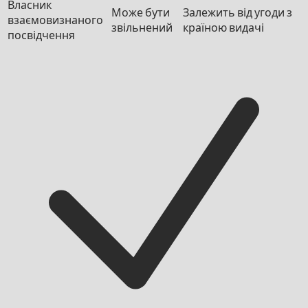
Власник
Може бути
Залежить від угоди з
взаємовизнаного
звільнений
країною видачі
посвідчення