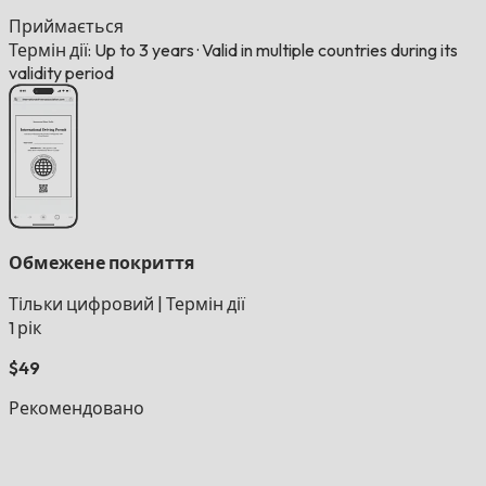
Приймається
Термін дії: Up to 3 years
·
Valid in multiple countries during its
validity period
Обмежене покриття
Тільки цифровий
|
Термін дії
1 рік
$49
Рекомендовано