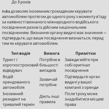
До 3 років
India дозволяє іноземним громадянам керувати
автомобілем протягом до одного року з моменту в'їзду
за наявності визнаного міжнародного водійського
посвідчення разом із дійсним національним
посвідченням. Визнання органу видачі має значення —
підтвердьте, що ваше посвідчення визнається, перед
тим як керувати автомобілем.
Тип водія
Вимога
Примітки
Турист /
Потрібне в
Завжди мійте при
короткостроковий
більшості
собі оригінал
відвідувач
випадків
посвідчення
Водій
Підтвердьте орган
Зазвичай
орендованого
видачі у вашої
потрібне
автомобіля
компанії з оренди
Іноземний
Після 1 року може
Діють інші
резидент на
знадобитися місцеві
правила
тривалий термін
права