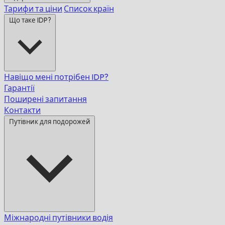
Тарифи та ціни
Список країн
Що таке IDP?
Навіщо мені потрібен IDP?
Гарантії
Поширені запитання
Контакти
Путівник для подорожей
Міжнародні путівники водія