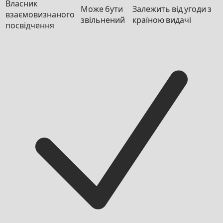
Власник
Може бути
Залежить від угоди з
взаємовизнаного
звільнений
країною видачі
посвідчення