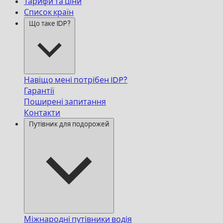
Тарифи та ціни
Список країн
Що таке IDP?
Навіщо мені потрібен IDP?
Гарантії
Поширені запитання
Контакти
Путівник для подорожей
Міжнародні путівники водія