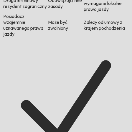
Długoterminowy
Obowiązują inne
wymagane lokalne
rezydent zagraniczny
zasady
prawo jazdy
Posiadacz
wzajemnie
Może być
Zależy od umowy z
uznawanego prawa
zwolniony
krajem pochodzenia
jazdy