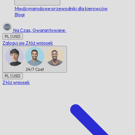
Międzynarodowe przewodniki dla kierowców
Blogi
Na Czas,
Gwarantowane.
PL | USD
Zaloguj się
Złóż wniosek
24/7
Czat
PL | USD
Złóż wniosek