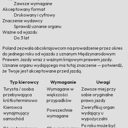
Zawsze wymagane
Akceptowany format
Drukowany i cyfrowy
Znaczenie wydawcy
Sprawdź uznanie organu
Ważne od wjazdu
Do 3 lat
Poland zezwala obcokrajowcom na prowadzenie przez okres
do jednego roku od wjazdu z uznanym Międzynarodowym
Prawem Jazdy wraz z ważnym krajowym prawem jazdy.
Uznanie organu wydającego ma tutaj znaczenie — potwierdź,
że Twoje jest akceptowane przed jazdą.
Typ kierowcy
Wymaganie
Uwagi
Turysta / osoba
Wymagane w
Zawsze miej przy
przebywająca
większości
sobie oryginalne
krótkoterminowo
przypadków
prawo jazdy
Kierowca
Zweryfikuj organ
Powszechnie
wynajmujący
wydający u
wymagane
samochód
wypożyczalni
Po roku może być