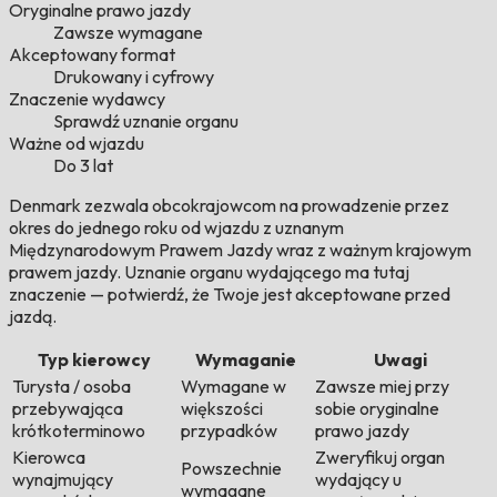
Oryginalne prawo jazdy
Zawsze wymagane
Akceptowany format
Drukowany i cyfrowy
Znaczenie wydawcy
Sprawdź uznanie organu
Ważne od wjazdu
Do 3 lat
Denmark zezwala obcokrajowcom na prowadzenie przez
okres do jednego roku od wjazdu z uznanym
Międzynarodowym Prawem Jazdy wraz z ważnym krajowym
prawem jazdy. Uznanie organu wydającego ma tutaj
znaczenie — potwierdź, że Twoje jest akceptowane przed
jazdą.
Typ kierowcy
Wymaganie
Uwagi
Turysta / osoba
Wymagane w
Zawsze miej przy
przebywająca
większości
sobie oryginalne
krótkoterminowo
przypadków
prawo jazdy
Kierowca
Zweryfikuj organ
Powszechnie
wynajmujący
wydający u
wymagane