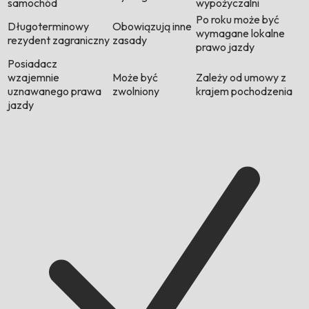
samochód
wypożyczalni
Po roku może być
Długoterminowy
Obowiązują inne
wymagane lokalne
rezydent zagraniczny
zasady
prawo jazdy
Posiadacz
wzajemnie
Może być
Zależy od umowy z
uznawanego prawa
zwolniony
krajem pochodzenia
jazdy