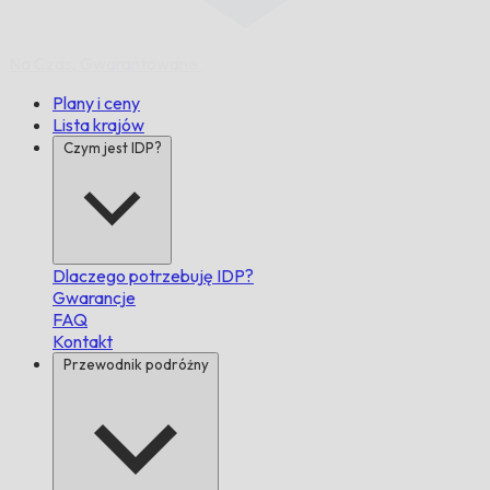
Na Czas,
Gwarantowane.
Plany i ceny
Lista krajów
Czym jest IDP?
Dlaczego potrzebuję IDP?
Gwarancje
FAQ
Kontakt
Przewodnik podróżny