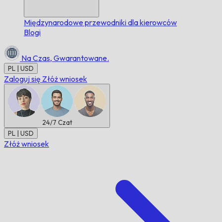
Międzynarodowe przewodniki dla kierowców
Blogi
Na Czas,
Gwarantowane.
PL | USD
Zaloguj się
Złóż wniosek
24/7
Czat
PL | USD
Złóż wniosek