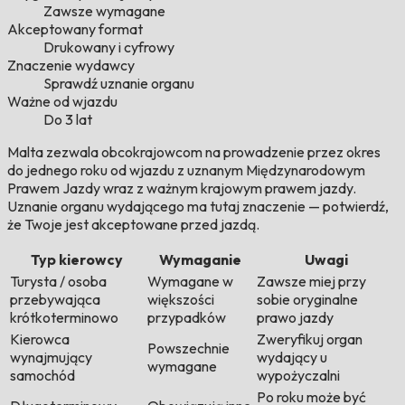
Zawsze wymagane
Akceptowany format
Drukowany i cyfrowy
Znaczenie wydawcy
Sprawdź uznanie organu
Ważne od wjazdu
Do 3 lat
Malta zezwala obcokrajowcom na prowadzenie przez okres
do jednego roku od wjazdu z uznanym Międzynarodowym
Prawem Jazdy wraz z ważnym krajowym prawem jazdy.
Uznanie organu wydającego ma tutaj znaczenie — potwierdź,
że Twoje jest akceptowane przed jazdą.
Typ kierowcy
Wymaganie
Uwagi
Turysta / osoba
Wymagane w
Zawsze miej przy
przebywająca
większości
sobie oryginalne
krótkoterminowo
przypadków
prawo jazdy
Kierowca
Zweryfikuj organ
Powszechnie
wynajmujący
wydający u
wymagane
samochód
wypożyczalni
Po roku może być