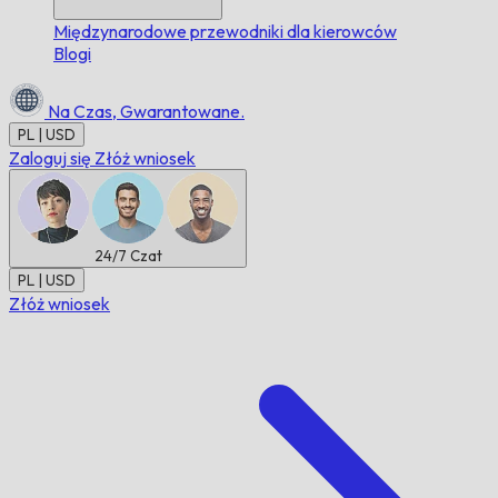
Międzynarodowe przewodniki dla kierowców
Blogi
Na Czas,
Gwarantowane.
PL | USD
Zaloguj się
Złóż wniosek
24/7
Czat
PL | USD
Złóż wniosek