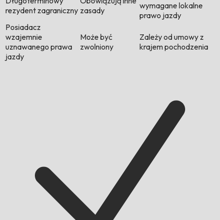
Długoterminowy
Obowiązują inne
wymagane lokalne
rezydent zagraniczny
zasady
prawo jazdy
Posiadacz
wzajemnie
Może być
Zależy od umowy z
uznawanego prawa
zwolniony
krajem pochodzenia
jazdy