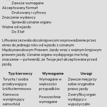
Zawsze wymagane
Akceptowany format
Drukowany i cyfrowy
Znaczenie wydawcy
Sprawdź uznanie organu
Ważne od wjazdu
Do 3 lat
Lithuania zezwala obcokrajowcom na prowadzenie przez
okres do jednego roku od wjazdu z uznanym
Międzynarodowym Prawem Jazdy wraz z ważnym krajowym
prawem jazdy. Uznanie organu wydającego ma tutaj
znaczenie — potwierdź, że Twoje jest akceptowane przed
jazdą.
Typ kierowcy
Wymaganie
Uwagi
Turysta / osoba
Wymagane w
Zawsze miej przy
przebywająca
większości
sobie oryginalne
krótkoterminowo
przypadków
prawo jazdy
Kierowca
Zweryfikuj organ
Powszechnie
wynajmujący
wydający u
wymagane
samochód
wypożyczalni