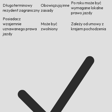
Po roku może być
Długoterminowy
Obowiązują inne
wymagane lokalne
rezydent zagraniczny
zasady
prawo jazdy
Posiadacz
wzajemnie
Może być
Zależy od umowy z
uznawanego prawa
zwolniony
krajem pochodzenia
jazdy