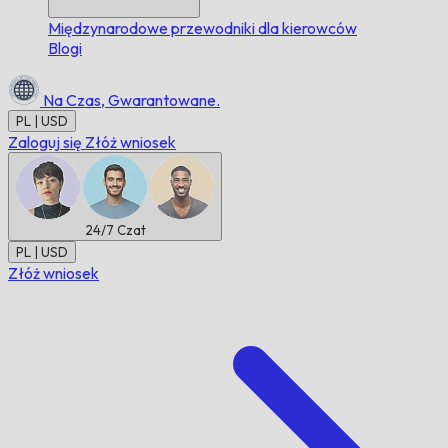
Międzynarodowe przewodniki dla kierowców
Blogi
Na Czas,
Gwarantowane.
PL | USD
Zaloguj się
Złóż wniosek
24/7
Czat
PL | USD
Złóż wniosek