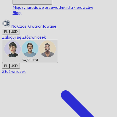
Międzynarodowe przewodniki dla kierowców
Blogi
Na Czas,
Gwarantowane.
PL | USD
Zaloguj się
Złóż wniosek
24/7
Czat
PL | USD
Złóż wniosek