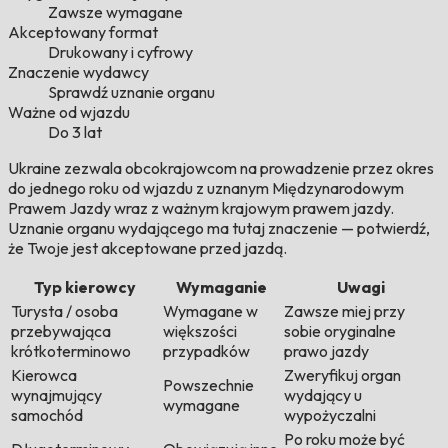
Zawsze wymagane
Akceptowany format
Drukowany i cyfrowy
Znaczenie wydawcy
Sprawdź uznanie organu
Ważne od wjazdu
Do 3 lat
Ukraine zezwala obcokrajowcom na prowadzenie przez okres
do jednego roku od wjazdu z uznanym Międzynarodowym
Prawem Jazdy wraz z ważnym krajowym prawem jazdy.
Uznanie organu wydającego ma tutaj znaczenie — potwierdź,
że Twoje jest akceptowane przed jazdą.
Typ kierowcy
Wymaganie
Uwagi
Turysta / osoba
Wymagane w
Zawsze miej przy
przebywająca
większości
sobie oryginalne
krótkoterminowo
przypadków
prawo jazdy
Kierowca
Zweryfikuj organ
Powszechnie
wynajmujący
wydający u
wymagane
samochód
wypożyczalni
Po roku może być