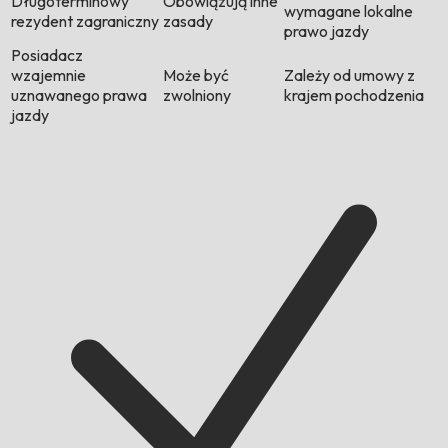
Długoterminowy
Obowiązują inne
wymagane lokalne
rezydent zagraniczny
zasady
prawo jazdy
Posiadacz
wzajemnie
Może być
Zależy od umowy z
uznawanego prawa
zwolniony
krajem pochodzenia
jazdy