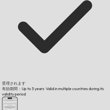
受理されます
有効期間：Up to 3 years
·
Valid in multiple countries during its
validity period