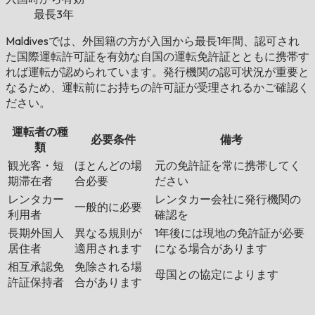
最長3年
Maldivesでは、外国籍の方が入国から最長1年間、認可され
た国際運転許可証を有効な自国の運転免許証とともに携帯す
れば運転が認められています。発行機関の認可状況が重要と
なるため、運転前にお持ちの許可証が受理されるかご確認く
ださい。
運転者の種
必要条件
備考
類
観光客・短
ほとんどの場
元の免許証を常に携帯してく
期滞在者
合必要
ださい
レンタカー
レンタカー会社に発行機関の
一般的に必要
利用者
確認を
長期外国人
異なる規則が
1年後には現地の免許証が必要
居住者
適用されます
になる場合があります
相互承認免
免除される場
母国との協定によります
許証保持者
合があります