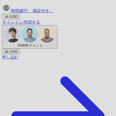
時間厳守、
保証付き。
JA | USD
サインイン
申請する
24時間
チャット
JA | USD
申し込む