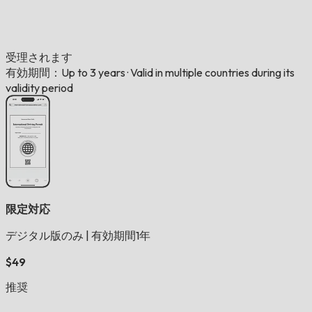
受理されます
有効期間：Up to 3 years
·
Valid in multiple countries during its
validity period
限定対応
デジタル版のみ
|
有効期間1年
$49
推奨