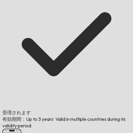
受理されます
有効期間：Up to 3 years
·
Valid in multiple countries during its
validity period