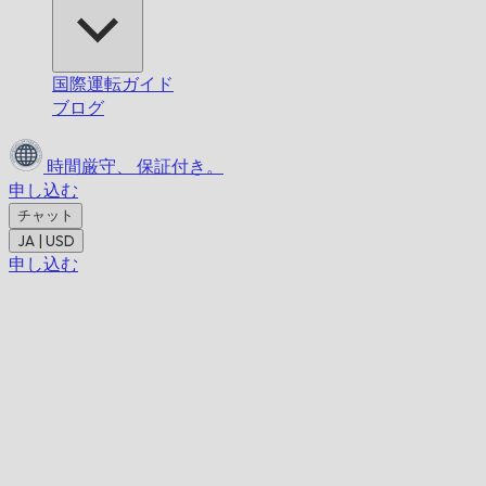
国際運転ガイド
ブログ
時間厳守、
保証付き。
申し込む
チャット
JA | USD
申し込む