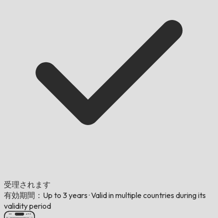
受理されます
有効期間：Up to 3 years
·
Valid in multiple countries during its
validity period