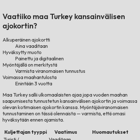
Vaatiiko maa Turkey kansainvälisen
ajokortin?
Alkuperäinen ajokortti
Aina vaaditaan
Hyväksytty muoto
Painettu ja digitaalinen
Myöntäjällä on merkitystä
Varmista viranomaisen tunnustus
Voimassa maahantulosta
Enintään 3 vuotta
Maa Turkey sallii ulkomaalaisten ajaa jopa vuoden maahan
saapumisesta tunnustetun kansainvälisen ajokortin ja voimassa
olevan kotimaisen ajokortin kanssa. Myöntäjäviranomaisen
tunnustaminen on tässä olennaista — varmista, että omasi
hyväksytään ennen ajamista.
Kuljettajan tyyppi
Vaatimus
Huomautukset
Turisti /
Vaaditaan