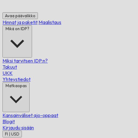
Avaa päävalikko
Hinnat ja paketit
Maalistaus
Mikä on IDP?
Miksi tarvitsen IDP:n?
Takuut
UKK
Yhteystiedot
Matkaopas
Kansainväliset ajo-oppaat
Blogit
Kirjaudu sisään
FI | USD