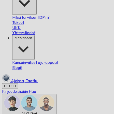
Miksi tarvitsen IDP:n?
Takuut
UKK
Yhteystiedot
Matkaopas
Kansainväliset ajo-oppaat
Blogit
Ajoissa,
Taattu.
FI | USD
Kirjaudu sisään
Hae
24/7
Chat