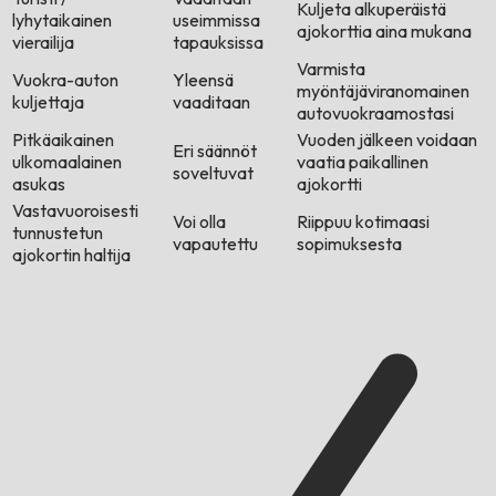
Kuljeta alkuperäistä
lyhytaikainen
useimmissa
ajokorttia aina mukana
vierailija
tapauksissa
Varmista
Vuokra-auton
Yleensä
myöntäjäviranomainen
kuljettaja
vaaditaan
autovuokraamostasi
Pitkäaikainen
Vuoden jälkeen voidaan
Eri säännöt
ulkomaalainen
vaatia paikallinen
soveltuvat
asukas
ajokortti
Vastavuoroisesti
Voi olla
Riippuu kotimaasi
tunnustetun
vapautettu
sopimuksesta
ajokortin haltija