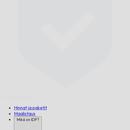
Ajoissa,
Taattu.
Hinnat ja paketit
Maalistaus
Mikä on IDP?