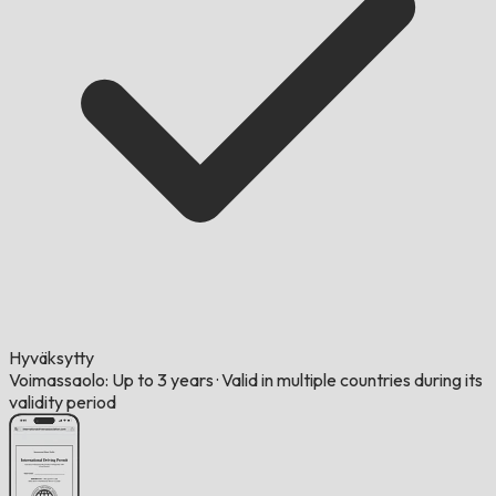
Hyväksytty
Voimassaolo: Up to 3 years
·
Valid in multiple countries during its
validity period