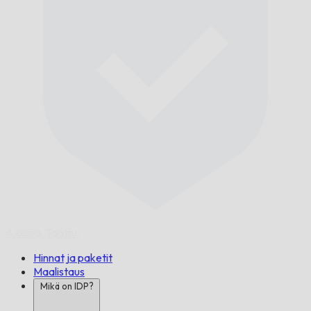
Ajoissa,
Taattu.
Hinnat ja paketit
Maalistaus
Mikä on IDP?