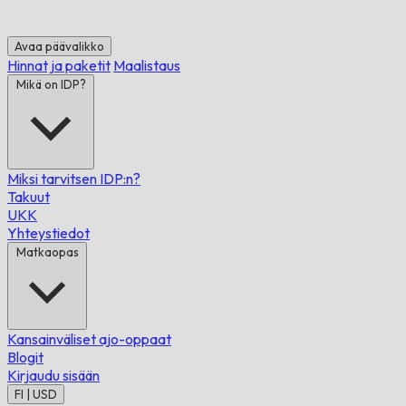
Avaa päävalikko
Hinnat ja paketit
Maalistaus
Mikä on IDP?
Miksi tarvitsen IDP:n?
Takuut
UKK
Yhteystiedot
Matkaopas
Kansainväliset ajo-oppaat
Blogit
Kirjaudu sisään
FI | USD