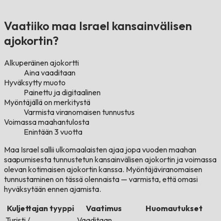
Vaatiiko maa Israel kansainvälisen
ajokortin?
Alkuperäinen ajokortti
Aina vaaditaan
Hyväksytty muoto
Painettu ja digitaalinen
Myöntäjällä on merkitystä
Varmista viranomaisen tunnustus
Voimassa maahantulosta
Enintään 3 vuotta
Maa Israel sallii ulkomaalaisten ajaa jopa vuoden maahan
saapumisesta tunnustetun kansainvälisen ajokortin ja voimassa
olevan kotimaisen ajokortin kanssa. Myöntäjäviranomaisen
tunnustaminen on tässä olennaista — varmista, että omasi
hyväksytään ennen ajamista.
Kuljettajan tyyppi
Vaatimus
Huomautukset
Turisti /
Vaaditaan