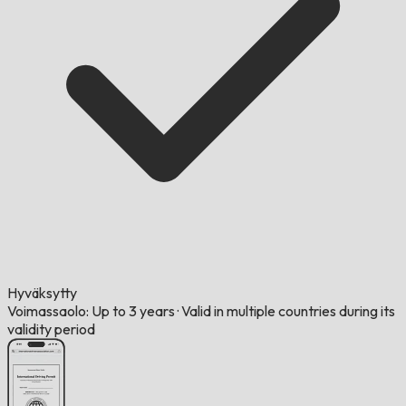
Hyväksytty
Voimassaolo: Up to 3 years
·
Valid in multiple countries during its
validity period