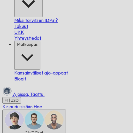
Miksi tarvitsen IDP:n?
Takuut
UKK
Yhteystiedot
Matkaopas
Kansainväliset ajo-oppaat
Blogit
Ajoissa,
Taattu.
FI | USD
Kirjaudu sisään
Hae
24/7
Chat