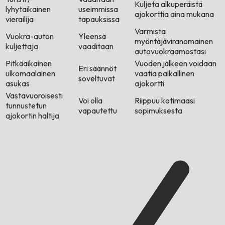
Kuljeta alkuperäistä
lyhytaikainen
useimmissa
ajokorttia aina mukana
vierailija
tapauksissa
Varmista
Vuokra-auton
Yleensä
myöntäjäviranomainen
kuljettaja
vaaditaan
autovuokraamostasi
Pitkäaikainen
Vuoden jälkeen voidaan
Eri säännöt
ulkomaalainen
vaatia paikallinen
soveltuvat
asukas
ajokortti
Vastavuoroisesti
Voi olla
Riippuu kotimaasi
tunnustetun
vapautettu
sopimuksesta
ajokortin haltija