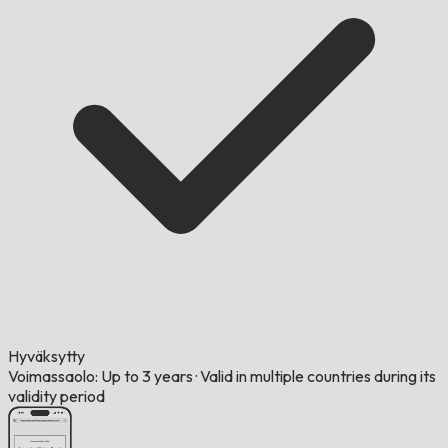
Hyväksytty
Voimassaolo: Up to 3 years
·
Valid in multiple countries during its
validity period