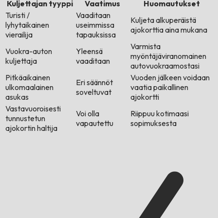
Kuljettajan tyyppi
Vaatimus
Huomautukset
Turisti /
Vaaditaan
Kuljeta alkuperäistä
lyhytaikainen
useimmissa
ajokorttia aina mukana
vierailija
tapauksissa
Varmista
Vuokra-auton
Yleensä
myöntäjäviranomainen
kuljettaja
vaaditaan
autovuokraamostasi
Pitkäaikainen
Vuoden jälkeen voidaan
Eri säännöt
ulkomaalainen
vaatia paikallinen
soveltuvat
asukas
ajokortti
Vastavuoroisesti
Voi olla
Riippuu kotimaasi
tunnustetun
vapautettu
sopimuksesta
ajokortin haltija