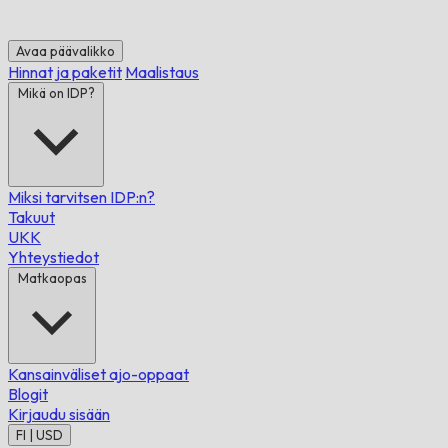
Avaa päävalikko
Hinnat ja paketit
Maalistaus
Mikä on IDP?
Miksi tarvitsen IDP:n?
Takuut
UKK
Yhteystiedot
Matkaopas
Kansainväliset ajo-oppaat
Blogit
Kirjaudu sisään
FI | USD