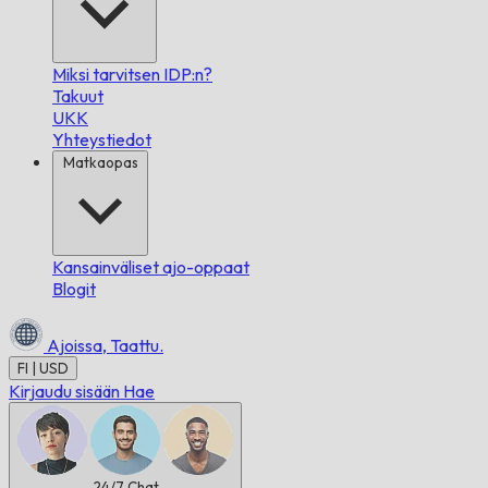
Miksi tarvitsen IDP:n?
Takuut
UKK
Yhteystiedot
Matkaopas
Kansainväliset ajo-oppaat
Blogit
Ajoissa,
Taattu.
FI | USD
Kirjaudu sisään
Hae
24/7
Chat