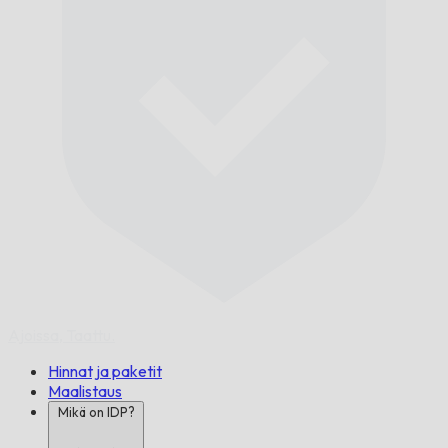
Ajoissa,
Taattu.
Hinnat ja paketit
Maalistaus
Mikä on IDP?