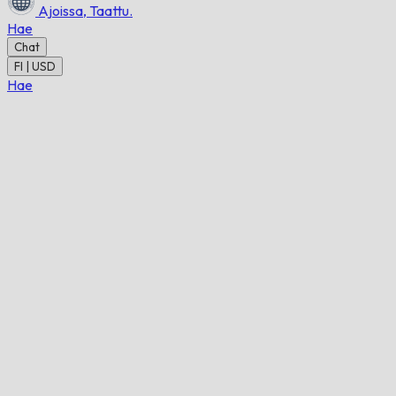
Ajoissa,
Taattu.
Hae
Chat
FI | USD
Hae