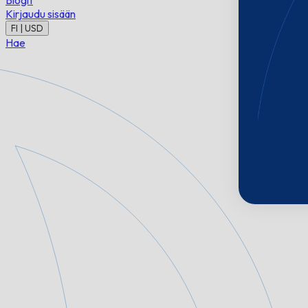
Blogit
Kirjaudu sisään
FI | USD
Hae