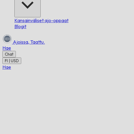
Kansainväliset ajo-oppaat
Blogit
Ajoissa,
Taattu.
Hae
Chat
FI | USD
Hae