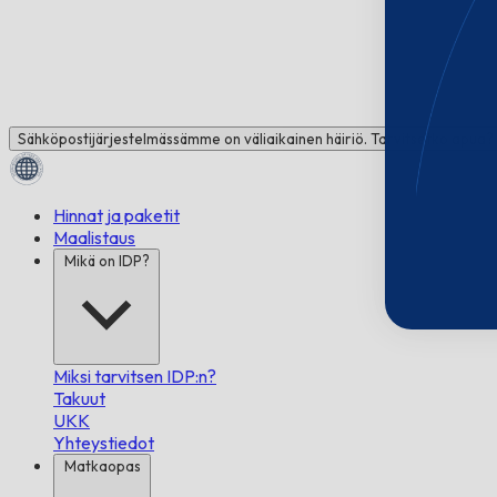
Sähköpostijärjestelmässämme on väliaikainen häiriö. Tarvitsetko apua
Hinnat ja paketit
Maalistaus
Mikä on IDP?
Miksi tarvitsen IDP:n?
Takuut
UKK
Yhteystiedot
Matkaopas