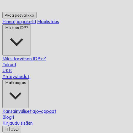
Avaa päävalikko
Hinnat ja paketit
Maalistaus
Mikä on IDP?
Miksi tarvitsen IDP:n?
Takuut
UKK
Yhteystiedot
Matkaopas
Kansainväliset ajo-oppaat
Blogit
Kirjaudu sisään
FI | USD