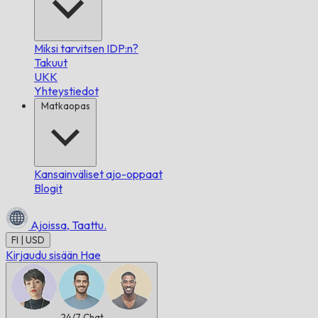
Miksi tarvitsen IDP:n?
Takuut
UKK
Yhteystiedot
Matkaopas
Kansainväliset ajo-oppaat
Blogit
Ajoissa,
Taattu.
FI | USD
Kirjaudu sisään
Hae
24/7
Chat