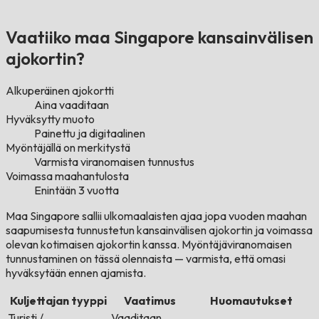
Vaatiiko maa Singapore kansainvälisen
ajokortin?
Alkuperäinen ajokortti
Aina vaaditaan
Hyväksytty muoto
Painettu ja digitaalinen
Myöntäjällä on merkitystä
Varmista viranomaisen tunnustus
Voimassa maahantulosta
Enintään 3 vuotta
Maa Singapore sallii ulkomaalaisten ajaa jopa vuoden maahan
saapumisesta tunnustetun kansainvälisen ajokortin ja voimassa
olevan kotimaisen ajokortin kanssa. Myöntäjäviranomaisen
tunnustaminen on tässä olennaista — varmista, että omasi
hyväksytään ennen ajamista.
Kuljettajan tyyppi
Vaatimus
Huomautukset
Turisti /
Vaaditaan