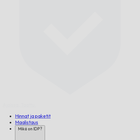
Ajoissa,
Taattu.
Hinnat ja paketit
Maalistaus
Mikä on IDP?