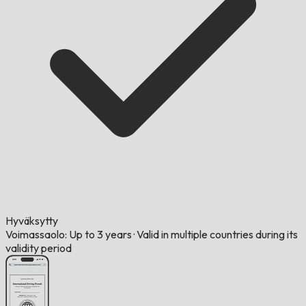
Hyväksytty
Voimassaolo: Up to 3 years
·
Valid in multiple countries during its
validity period