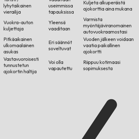
Kuljeta alkuperäistä
lyhytaikainen
useimmissa
ajokorttia aina mukana
vierailija
tapauksissa
Varmista
Vuokra-auton
Yleensä
myöntäjäviranomainen
kuljettaja
vaaditaan
autovuokraamostasi
Pitkäaikainen
Vuoden jälkeen voidaan
Eri säännöt
ulkomaalainen
vaatia paikallinen
soveltuvat
asukas
ajokortti
Vastavuoroisesti
Voi olla
Riippuu kotimaasi
tunnustetun
vapautettu
sopimuksesta
ajokortin haltija