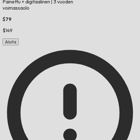
Painettu + digitaalinen
|
3 vuoden
voimassaolo
$79
$149
Aloita