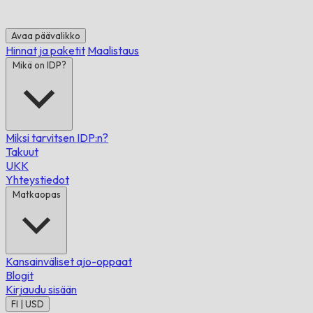
Avaa päävalikko
Hinnat ja paketit
Maalistaus
Mikä on IDP?
Miksi tarvitsen IDP:n?
Takuut
UKK
Yhteystiedot
Matkaopas
Kansainväliset ajo-oppaat
Blogit
Kirjaudu sisään
FI | USD