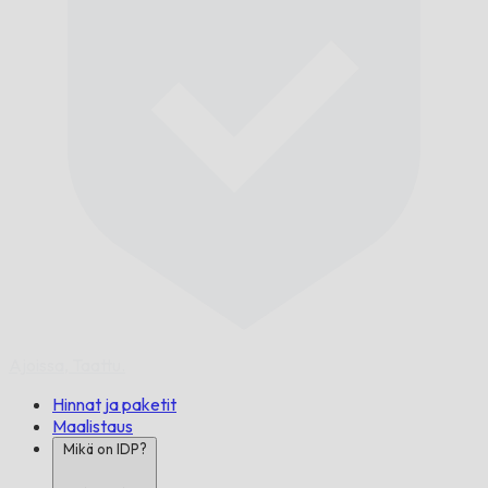
Ajoissa,
Taattu.
Hinnat ja paketit
Maalistaus
Mikä on IDP?