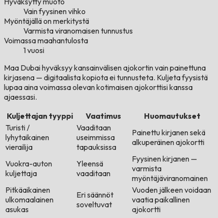
Hyväksytty muoto
Vain fyysinen vihko
Myöntäjällä on merkitystä
Varmista viranomaisen tunnustus
Voimassa maahantulosta
1 vuosi
Maa Dubai hyväksyy kansainvälisen ajokortin vain painettuna
kirjasena — digitaalista kopiota ei tunnusteta. Kuljeta fyysistä
lupaa aina voimassa olevan kotimaisen ajokorttisi kanssa
ajaessasi.
Kuljettajan tyyppi
Vaatimus
Huomautukset
Turisti /
Vaaditaan
Painettu kirjanen sekä
lyhytaikainen
useimmissa
alkuperäinen ajokortti
vierailija
tapauksissa
Fyysinen kirjanen —
Vuokra-auton
Yleensä
varmista
kuljettaja
vaaditaan
myöntäjäviranomainen
Pitkäaikainen
Vuoden jälkeen voidaan
Eri säännöt
ulkomaalainen
vaatia paikallinen
soveltuvat
asukas
ajokortti