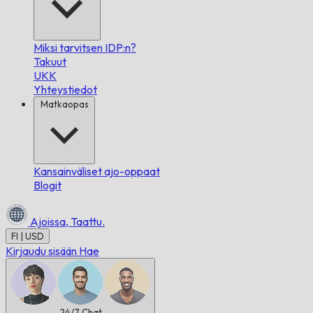
Miksi tarvitsen IDP:n?
Takuut
UKK
Yhteystiedot
Matkaopas
Kansainväliset ajo-oppaat
Blogit
Ajoissa,
Taattu.
FI | USD
Kirjaudu sisään
Hae
24/7
Chat