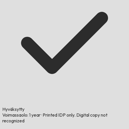
Hyväksytty
Voimassaolo: 1 year
·
Printed IDP only. Digital copy not
recognized