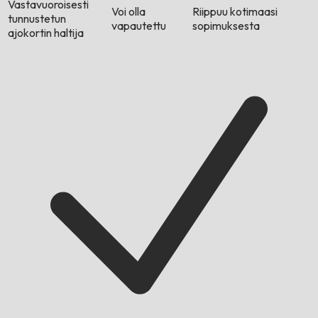
Vastavuoroisesti
Voi olla
Riippuu kotimaasi
tunnustetun
vapautettu
sopimuksesta
ajokortin haltija