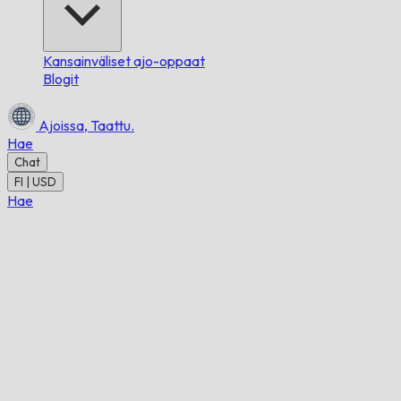
Kansainväliset ajo-oppaat
Blogit
Ajoissa,
Taattu.
Hae
Chat
FI | USD
Hae