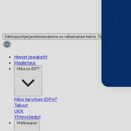
Sähköpostijärjestelmässämme on väliaikainen häiriö. Tarvitsetko apua
Hinnat ja paketit
Maalistaus
Mikä on IDP?
Miksi tarvitsen IDP:n?
Takuut
UKK
Yhteystiedot
Matkaopas