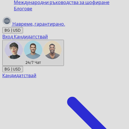
Международни ръководства за шофиране
Блогове
Навреме,
гарантирано.
BG | USD
Вход
Кандидатствай
24/7
Чат
BG | USD
Кандидатствай