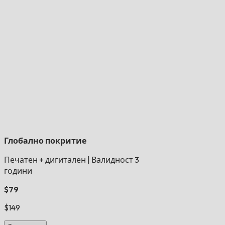
Глобално покритие
Печатен + дигитален
|
Валидност 3
години
$79
$149