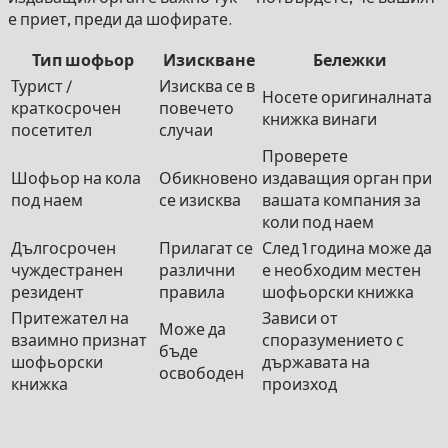
е приет, преди да шофирате.
Тип шофьор
Изискване
Бележки
Турист /
Изисква се в
Носете оригиналната
краткосрочен
повечето
книжка винаги
посетител
случаи
Проверете
Шофьор на кола
Обикновено
издаващия орган при
под наем
се изисква
вашата компания за
коли под наем
Дългосрочен
Прилагат се
След 1 година може да
чуждестранен
различни
е необходим местен
резидент
правила
шофьорски книжка
Притежател на
Зависи от
Може да
взаимно признат
споразумението с
бъде
шофьорски
държавата на
освободен
книжка
произход