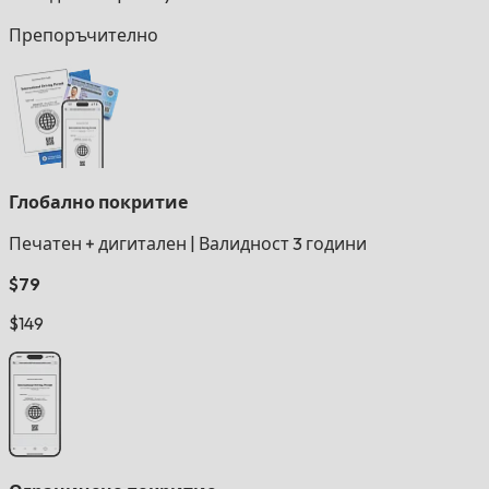
Препоръчително
Глобално покритие
Печатен + дигитален
|
Валидност 3 години
$79
$149