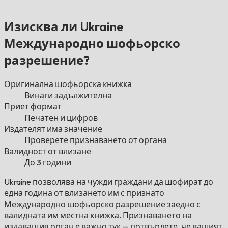
Изисква ли Ukraine
Международно шофьорско
разрешение?
Оригинална шофьорска книжка
Винаги задължителна
Приет формат
Печатен и цифров
Издателят има значение
Проверете признаването от органа
Валидност от влизане
До 3 години
Ukraine позволява на чужди граждани да шофират до
една година от влизането им с признато
Международно шофьорско разрешение заедно с
валидната им местна книжка. Признаването на
издаващия орган е важно тук — потвърдете, че вашият