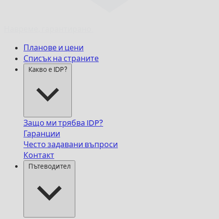
Навреме,
гарантирано.
Планове и цени
Списък на страните
Какво е IDP?
Защо ми трябва IDP?
Гаранции
Често задавани въпроси
Контакт
Пътеводител