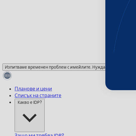
Изпитваме временен проблем с имейлите. Нуждаете се от помощ?
Планове и цени
Списък на страните
Какво е IDP?
Защо ми трябва IDP?