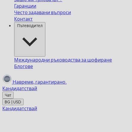
Гаранции
Често задавани въпроси
Контакт
Пътеводител
Международни ръководства за шофиране
Блогове
Навреме,
гарантирано.
Кандидатствай
Чат
BG | USD
Кандидатствай