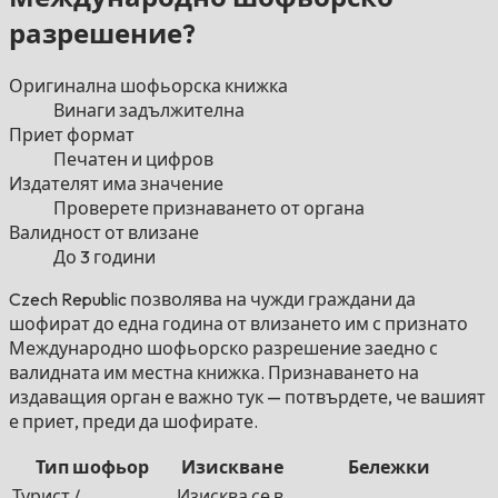
разрешение?
Оригинална шофьорска книжка
Винаги задължителна
Приет формат
Печатен и цифров
Издателят има значение
Проверете признаването от органа
Валидност от влизане
До 3 години
Czech Republic позволява на чужди граждани да
шофират до една година от влизането им с признато
Международно шофьорско разрешение заедно с
валидната им местна книжка. Признаването на
издаващия орган е важно тук — потвърдете, че вашият
е приет, преди да шофирате.
Тип шофьор
Изискване
Бележки
Турист /
Изисква се в