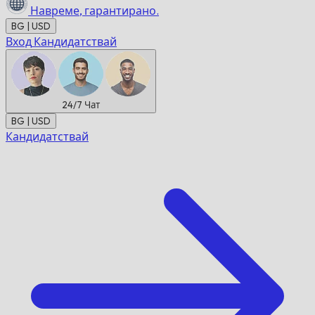
Навреме,
гарантирано.
BG | USD
Вход
Кандидатствай
24/7
Чат
BG | USD
Кандидатствай