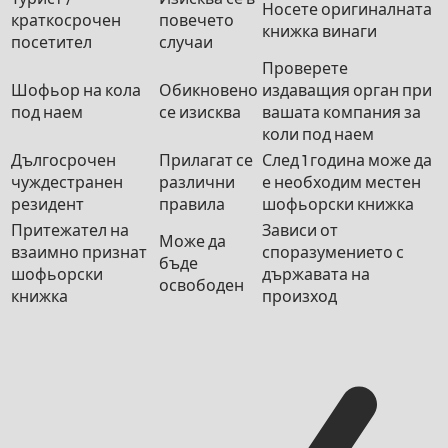
Носете оригиналната
краткосрочен
повечето
книжка винаги
посетител
случаи
Проверете
Шофьор на кола
Обикновено
издаващия орган при
под наем
се изисква
вашата компания за
коли под наем
Дългосрочен
Прилагат се
След 1 година може да
чуждестранен
различни
е необходим местен
резидент
правила
шофьорски книжка
Притежател на
Зависи от
Може да
взаимно признат
споразумението с
бъде
шофьорски
държавата на
освободен
книжка
произход