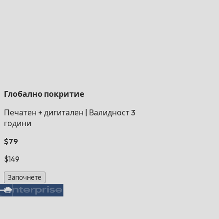
Глобално покритие
Печатен + дигитален
|
Валидност 3
години
$79
$149
Започнете