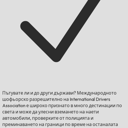
Пътувате ли и до други държави?
Международното
шофьорско разрешително на International Drivers
Association е широко признато в много дестинации по
света и може да улесни вземането на наети
автомобили, проверките от полицията и
преминаването на граници по време на останалата