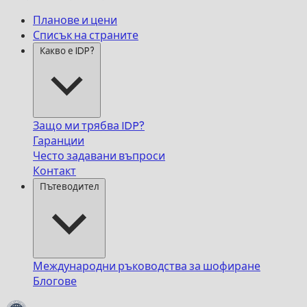
Планове и цени
Списък на страните
Какво е IDP?
Защо ми трябва IDP?
Гаранции
Често задавани въпроси
Контакт
Пътеводител
Международни ръководства за шофиране
Блогове