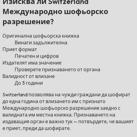
Изисква ли Switzerland
Международно шофьорско
разрешение?
Оригинална шофьорска книжка
Винаги задължителна
Приет формат
Печатен и цифров
Издателят има значение
Проверете признаването от органа
Валидност от влизане
До 3 години
Switzerland позволява на чужди граждани да шофират
до една година от влизането им с признато
Международно шофьорско разрешение заедно с
валидната им местна книжка. Признаването на
издаващия орган е важно тук — потвърдете, че вашият
е приет, преди да шофирате.