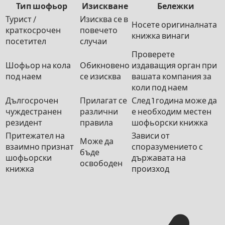
Тип шофьор
Изискване
Бележки
Турист /
Изисква се в
Носете оригиналната
краткосрочен
повечето
книжка винаги
посетител
случаи
Проверете
Шофьор на кола
Обикновено
издаващия орган при
под наем
се изисква
вашата компания за
коли под наем
Дългосрочен
Прилагат се
След 1 година може да
чуждестранен
различни
е необходим местен
резидент
правила
шофьорски книжка
Притежател на
Зависи от
Може да
взаимно признат
споразумението с
бъде
шофьорски
държавата на
освободен
книжка
произход