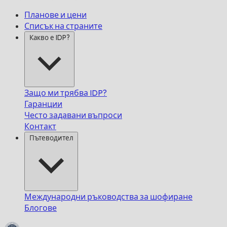
Планове и цени
Списък на страните
Какво е IDP?
Защо ми трябва IDP?
Гаранции
Често задавани въпроси
Контакт
Пътеводител
Международни ръководства за шофиране
Блогове