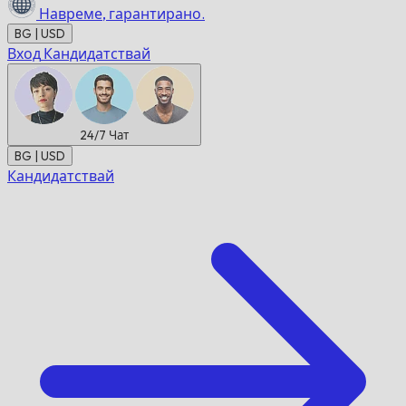
Навреме,
гарантирано.
BG | USD
Вход
Кандидатствай
24/7
Чат
BG | USD
Кандидатствай