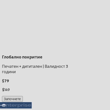
Глобално покритие
Печатен + дигитален
|
Валидност 3
години
$79
$149
Започнете