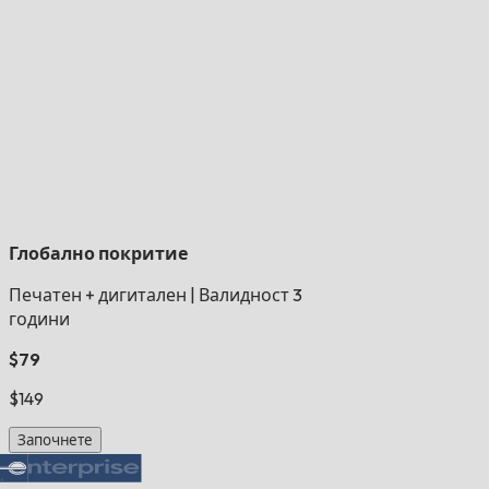
Глобално покритие
Печатен + дигитален
|
Валидност 3
години
$79
$149
Започнете