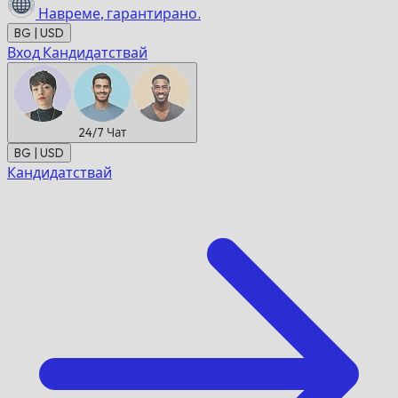
Навреме,
гарантирано.
BG | USD
Вход
Кандидатствай
24/7
Чат
BG | USD
Кандидатствай