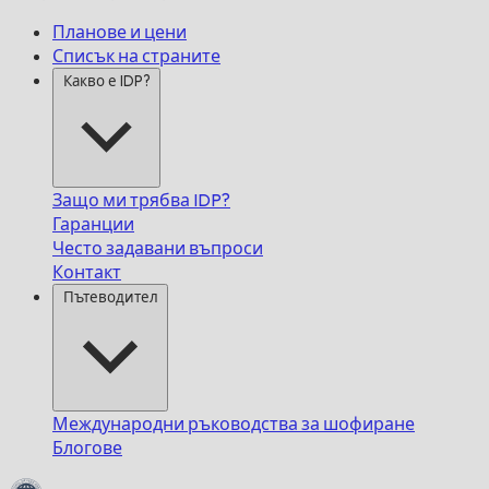
Планове и цени
Списък на страните
Какво е IDP?
Защо ми трябва IDP?
Гаранции
Често задавани въпроси
Контакт
Пътеводител
Международни ръководства за шофиране
Блогове