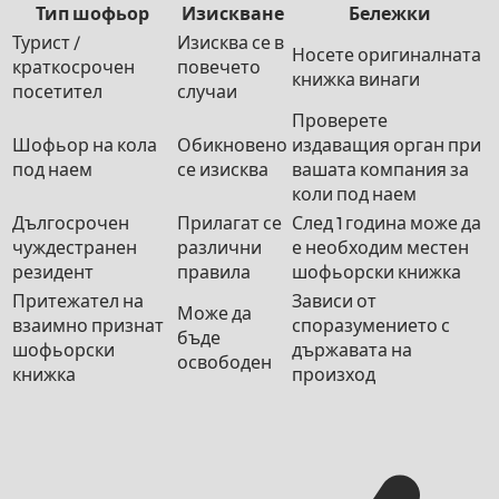
Тип шофьор
Изискване
Бележки
Турист /
Изисква се в
Носете оригиналната
краткосрочен
повечето
книжка винаги
посетител
случаи
Проверете
Шофьор на кола
Обикновено
издаващия орган при
под наем
се изисква
вашата компания за
коли под наем
Дългосрочен
Прилагат се
След 1 година може да
чуждестранен
различни
е необходим местен
резидент
правила
шофьорски книжка
Притежател на
Зависи от
Може да
взаимно признат
споразумението с
бъде
шофьорски
държавата на
освободен
книжка
произход