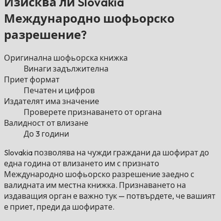
Изисква ли Slovakia
Международно шофьорско
разрешение?
Оригинална шофьорска книжка
Винаги задължителна
Приет формат
Печатен и цифров
Издателят има значение
Проверете признаването от органа
Валидност от влизане
До 3 години
Slovakia позволява на чужди граждани да шофират до
една година от влизането им с признато
Международно шофьорско разрешение заедно с
валидната им местна книжка. Признаването на
издаващия орган е важно тук — потвърдете, че вашият
е приет, преди да шофирате.