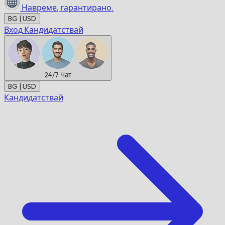
Навреме,
гарантирано.
BG | USD
Вход
Кандидатствай
24/7
Чат
BG | USD
Кандидатствай