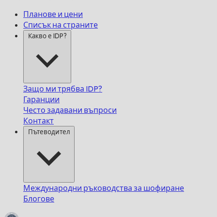
Планове и цени
Списък на страните
Какво е IDP?
Защо ми трябва IDP?
Гаранции
Често задавани въпроси
Контакт
Пътеводител
Международни ръководства за шофиране
Блогове