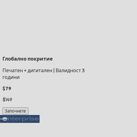
Глобално покритие
Печатен + дигитален
|
Валидност 3
години
$79
$149
Започнете