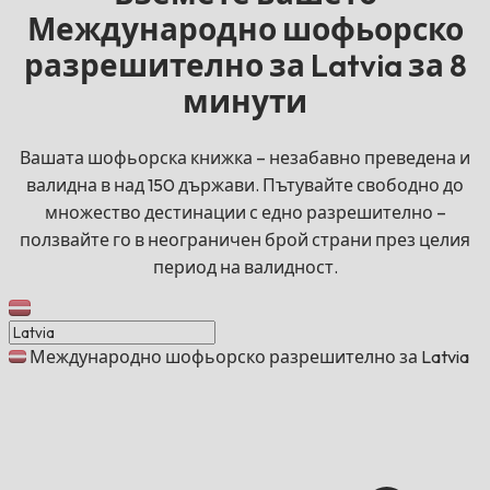
Международно шофьорско
разрешително за Latvia за 8
минути
Вашата шофьорска книжка – незабавно преведена и
валидна в над 150 държави. Пътувайте свободно до
множество дестинации с едно разрешително –
ползвайте го в неограничен брой страни през целия
период на валидност.
Международно шофьорско разрешително за Latvia