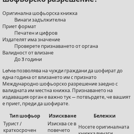
Оригинална шофьорска книжка
Винаги задължителна
Приет формат
Печатен и цифров
Издателят има значение
Проверете признаването от органа
Валидност от влизане
До 3 години
Latvia позволява на чужди граждани да шофират до
една година от влизането им с признато
Международно шофьорско разрешение заедно с
валидната им местна книжка. Признаването на
издаващия орган е важно тук — потвърдете, че вашият
е приет, преди да шофирате.
Тип шофьор
Изискване
Бележки
Турист /
Изисква се в
Носете оригиналната
краткосрочен
повечето
книжка винаги