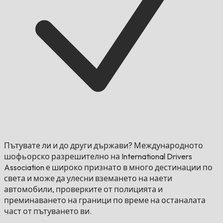
Пътувате ли и до други държави?
Международното
шофьорско разрешително на International Drivers
Association е широко признато в много дестинации по
света и може да улесни вземането на наети
автомобили, проверките от полицията и
преминаването на граници по време на останалата
част от пътуването ви.