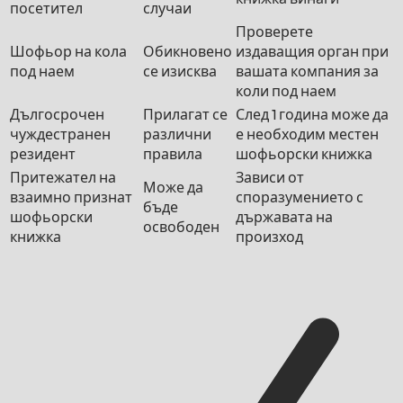
посетител
случаи
Проверете
Шофьор на кола
Обикновено
издаващия орган при
под наем
се изисква
вашата компания за
коли под наем
Дългосрочен
Прилагат се
След 1 година може да
чуждестранен
различни
е необходим местен
резидент
правила
шофьорски книжка
Притежател на
Зависи от
Може да
взаимно признат
споразумението с
бъде
шофьорски
държавата на
освободен
книжка
произход