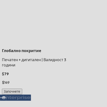
Глобално покритие
Печатен + дигитален
|
Валидност 3
години
$79
$149
Започнете