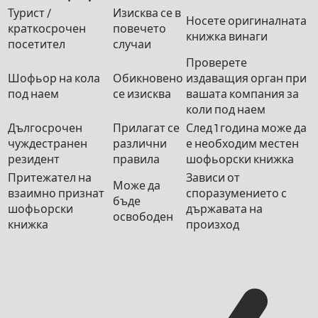
Турист /
Изисква се в
Носете оригиналната
краткосрочен
повечето
книжка винаги
посетител
случаи
Проверете
Шофьор на кола
Обикновено
издаващия орган при
под наем
се изисква
вашата компания за
коли под наем
Дългосрочен
Прилагат се
След 1 година може да
чуждестранен
различни
е необходим местен
резидент
правила
шофьорски книжка
Притежател на
Зависи от
Може да
взаимно признат
споразумението с
бъде
шофьорски
държавата на
освободен
книжка
произход