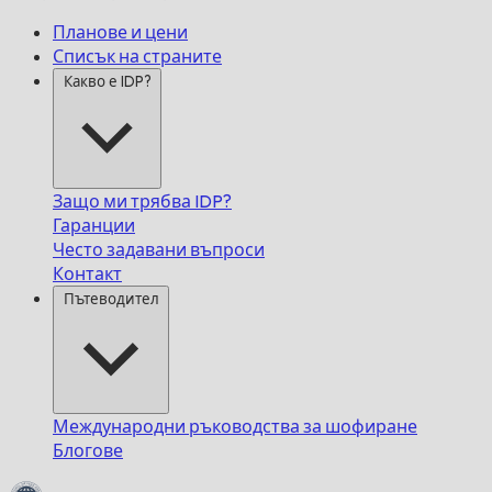
Планове и цени
Списък на страните
Какво е IDP?
Защо ми трябва IDP?
Гаранции
Често задавани въпроси
Контакт
Пътеводител
Международни ръководства за шофиране
Блогове