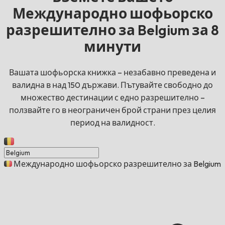
Международно шофьорско
разрешително за Belgium за 8
минути
Вашата шофьорска книжка – незабавно преведена и
валидна в над 150 държави. Пътувайте свободно до
множество дестинации с едно разрешително –
ползвайте го в неограничен брой страни през целия
период на валидност.
Международно шофьорско разрешително за Belgium