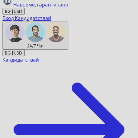
Навреме,
гарантирано.
BG | USD
Вход
Кандидатствай
24/7
Чат
BG | USD
Кандидатствай