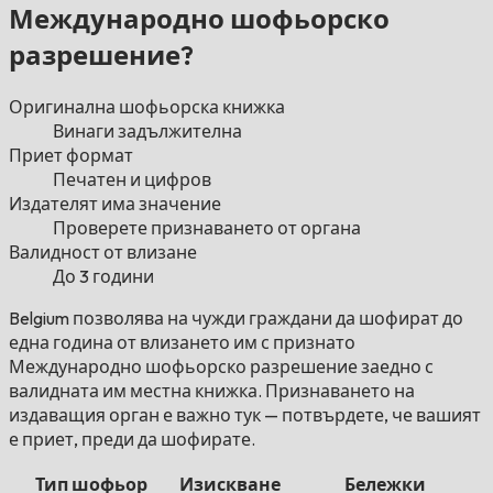
Международно шофьорско
разрешение?
Оригинална шофьорска книжка
Винаги задължителна
Приет формат
Печатен и цифров
Издателят има значение
Проверете признаването от органа
Валидност от влизане
До 3 години
Belgium позволява на чужди граждани да шофират до
една година от влизането им с признато
Международно шофьорско разрешение заедно с
валидната им местна книжка. Признаването на
издаващия орган е важно тук — потвърдете, че вашият
е приет, преди да шофирате.
Тип шофьор
Изискване
Бележки