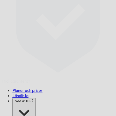
I tid,
garanterat.
Planer och priser
Ländlista
Vad är IDP?