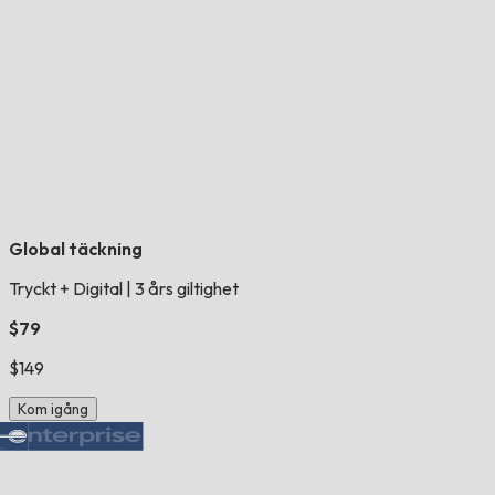
Global täckning
Tryckt + Digital
|
3 års giltighet
$79
$149
Kom igång