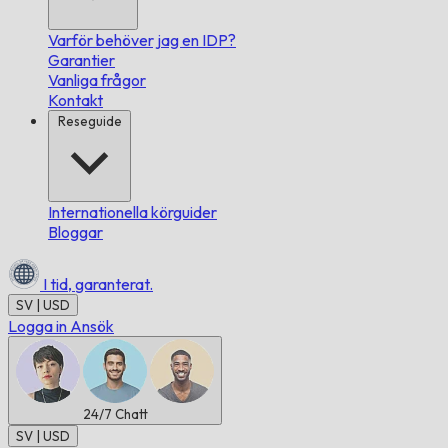
Varför behöver jag en IDP?
Garantier
Vanliga frågor
Kontakt
Reseguide
Internationella körguider
Bloggar
I tid,
garanterat.
SV | USD
Logga in
Ansök
24/7
Chatt
SV | USD