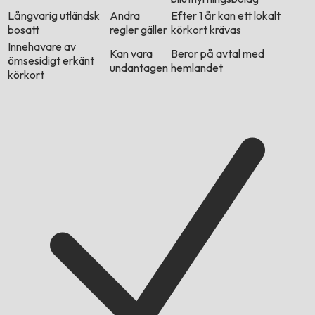
Långvarig utländsk
Andra
Efter 1 år kan ett lokalt
bosatt
regler gäller
körkort krävas
Innehavare av
Kan vara
Beror på avtal med
ömsesidigt erkänt
undantagen
hemlandet
körkort