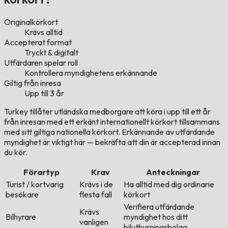
Originalkörkort
Krävs alltid
Accepterat format
Tryckt & digitalt
Utfärdaren spelar roll
Kontrollera myndighetens erkännande
Giltig från inresa
Upp till 3 år
Turkey tillåter utländska medborgare att köra i upp till ett år
från inresan med ett erkänt internationellt körkort tillsammans
med sitt giltiga nationella körkort. Erkännande av utfärdande
myndighet är viktigt här — bekräfta att din är accepterad innan
du kör.
Förartyp
Krav
Anteckningar
Turist / kortvarig
Krävs i de
Ha alltid med dig ordinarie
besökare
flesta fall
körkort
Verifiera utfärdande
Krävs
Bilhyrare
myndighet hos ditt
vanligen
biluthyrningsbolag