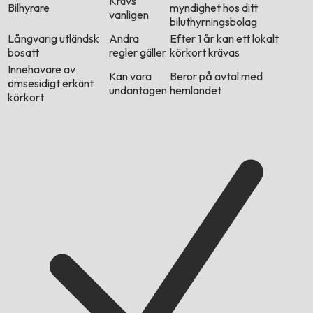
Krävs
Bilhyrare
myndighet hos ditt
vanligen
biluthyrningsbolag
Långvarig utländsk
Andra
Efter 1 år kan ett lokalt
bosatt
regler gäller
körkort krävas
Innehavare av
Kan vara
Beror på avtal med
ömsesidigt erkänt
undantagen
hemlandet
körkort