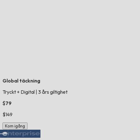
Global täckning
Tryckt + Digital
|
3 års giltighet
$79
$149
Kom igång