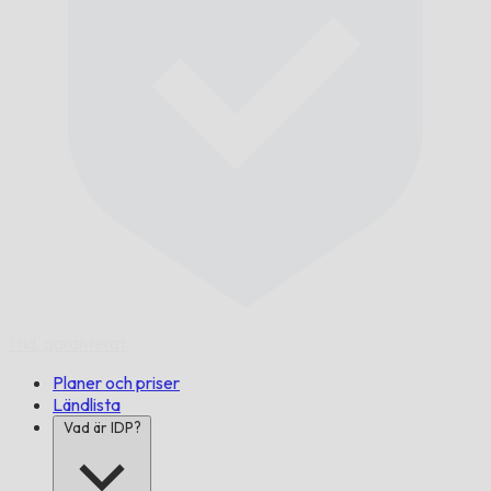
I tid,
garanterat.
Planer och priser
Ländlista
Vad är IDP?