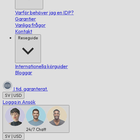
Varför behöver jag en IDP?
Garantier
Vanliga frågor
Kontakt
Reseguide
Internationella körguider
Bloggar
I tid,
garanterat.
SV | USD
Logga in
Ansök
24/7
Chatt
SV | USD