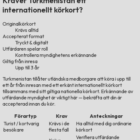
Kräver Turkmenistan ett
internationellt körkort?
Originalkörkort
Krävs alltid
Accepterat format
Tryckt & digitalt
Utfärdaren spelar roll
Kontrollera myndighetens erkännande
Giltig från inresa
Upp till 3 år
Turkmenistan tillåter utländska medborgare att köra i upp till
ett år från inresan med ett erkänt internationellt körkort
tillsammans med sitt giltiga nationella körkort. Erkännande av
utfärdande myndighet är viktigt här — bekräfta att din är
accepterad innan du kör.
Förartyp
Krav
Anteckningar
Turist / kortvarig
Krävs i de
Ha alltid med dig ordinarie
besökare
flesta fall
körkort
Verifiera utfärdande